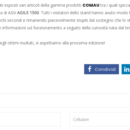
ati esposti vari articoli della gamma prodotti
COMAU
tra i quali spic
ma di AGV
AGILE 1500
. Tutti i visitatori dello stand hanno avuto mod
ochi secondi e rimanendo piacevolmente stupiti dal sostegno che lo st
e informazioni sul funzionamento a seguito della curiosità nata dal tes
egli ottimi risultati, vi aspettiamo alla prossima edizione!
Condividi